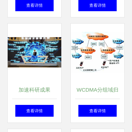
未来产业的新风口
覆盖技术全面解析
查看详情
查看详情
吗？2023年首
场“虹桥智
谷”CTOU联盟活动
上，他们这样
加速科研成果
WCDMA分组域归
说……
由“纸”变“钱” 上海
属地接入实现方案
查看详情
查看详情
技术交易所今日开
探讨 以上海网络技