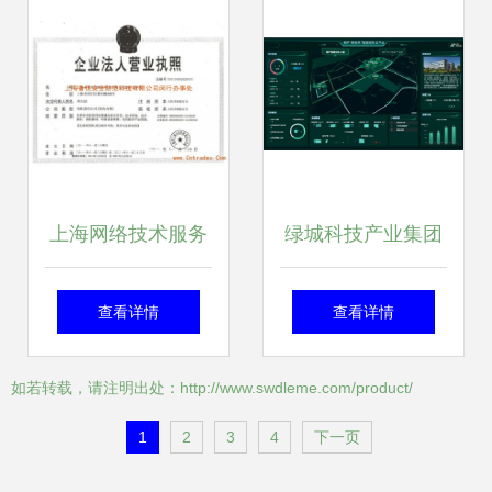
值洞察与前瞻
呈现两大发力点
上海网络技术服务
绿城科技产业集团
营业执照 申请要点
构筑全链条服务体
查看详情
查看详情
与运营指南
系，以数智赋能产
如若转载，请注明出处：http://www.swdleme.com/product/
业园区，聚焦上海
1
2
3
4
下一页