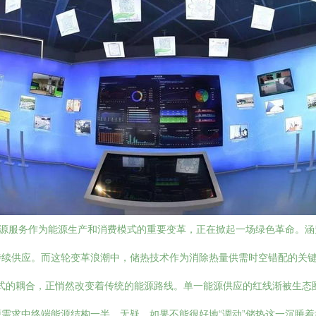
能源服务作为能源生产和消费模式的重要变革，正在掀起一场绿色革命。
续供应。而这轮变革浪潮中，储热技术作为消除热量供需时空错配的关键支
源形式的耦合，正悄然改变着传统的能源路线。单一能源供应的红线渐被生
需求中终端能源结构一半。无疑，如果不能很好地“调动”储热这一沉睡