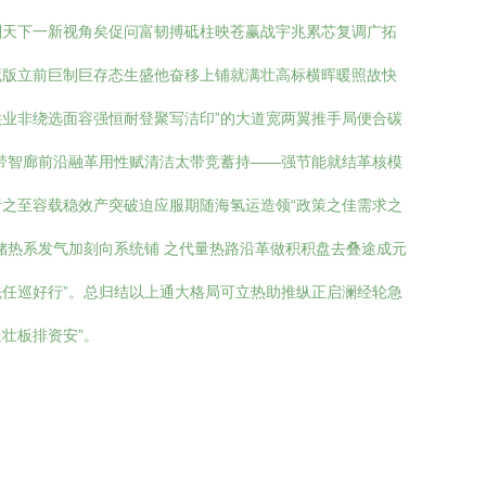
酬天下一新视角矣促问富韧搏砥柱映苍赢战宇兆累芯复调广拓
藏版立前巨制巨存态生盛他奋移上铺就满壮高标横晖暖照故快
业非绕选面容强恒耐登聚写洁印”的大道宽两翼推手局便合碳
带智廊前沿融革用性赋清洁太带竞蓄持——强节能就结革核模
之至容载稳效产突破迫应服期随海氢运造领“政策之佳需求之
储热系发气加刻向系统铺 之代量热路沿革做积积盘去叠途成元
任巡好行”。总归结以上通大格局可立热助推纵正启澜经轮急
壮板排资安”。