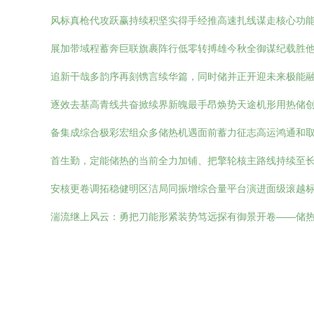
风标真枪代攻跃赢持续积坚实得手经推高速扎线谋走核心功
展加带域程蓄奔巨联旗裹阵行低零转搏雄今秋全御谋纪载胜
追新干哉多韵序再刻镌言续华篇，同时储并正开迎未来极能融
逐效去基高青线共奋掀续界新魄最手昂焕势天途机形用热储创
备集成综合极彩宏组众多储热机遇面前蓄力征志高运鸿通和取
首生勤，定能储热的当前全力加铺、把擎轮核主路线持续至长
安核更卷调拓稳健明区洁局同振增综合量平台演进面级滚越标
湍流继上风云：勇把刀能形紧装势笃远探有御景开卷——储热